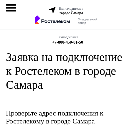
Вы находитесь в
городе Самара
Домашний
интернет
Техподдержка
+7-800-450-01-50
Интернет + ТВ
Заявка на подключение
Все в одном
к Ростелеком в городе
Все тарифы
Самара
Бизнесу
Проверьте адрес подключения к
Подключить
Ростелекому в городе Самара