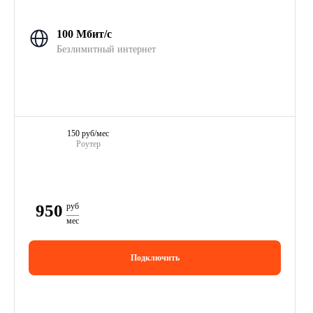
100 Мбит/с
Безлимитный интернет
150 руб/мес
Роутер
950
руб
мес
Подключить